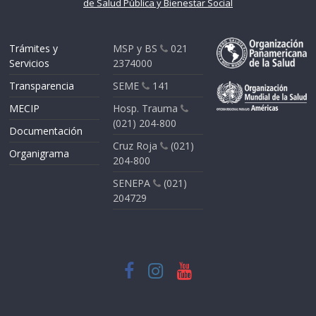
de Salud Pública y Bienestar Social
Trámites y
MSP y BS
021
Servicios
2374000
Transparencia
SEME
141
MECIP
Hosp. Trauma
(021) 204-800
Documentación
Cruz Roja
(021)
Organigrama
204-800
SENEPA
(021)
204729