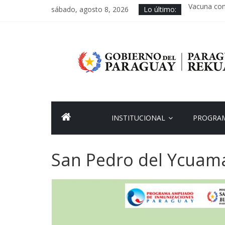
Saltar
sábado, agosto 8, 2026
Lo último:
Vacuna con
al
Virus respi
contenido
Campaña In
Programa
La vacuna a
Estación in
Ampliado
de
INSTITUCIONAL
PROGRAM
Inmunizaciones
–
San Pedro del Ycuam
PAI