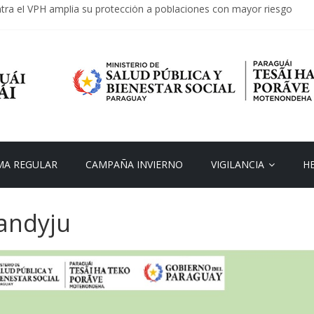
tra el VPH amplía su protección a poblaciones con mayor riesgo
ratorios: se insta a la vacunación y consulta oportuna ante síntomas
vierno 2026: más de 1.200.000 dosis ya fueron aplicadas
nual protege contra virus respiratorios circulantes
vernal con predominio del virus sincitial respiratorio
A REGULAR
CAMPAÑA INVIERNO
VIGILANCIA
H
andyju